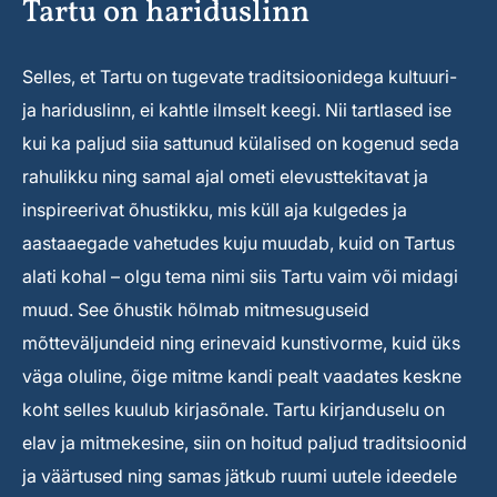
Tartu on hariduslinn
Selles, et Tartu on tugevate traditsioonidega kultuuri-
ja hariduslinn, ei kahtle ilmselt keegi. Nii tartlased ise
kui ka paljud siia sattunud külalised on kogenud seda
rahulikku ning samal ajal ometi elevusttekitavat ja
inspireerivat õhustikku, mis küll aja kulgedes ja
aastaaegade vahetudes kuju muudab, kuid on Tartus
alati kohal – olgu tema nimi siis Tartu vaim või midagi
muud. See õhustik hõlmab mitmesuguseid
mõtteväljundeid ning erinevaid kunstivorme, kuid üks
väga oluline, õige mitme kandi pealt vaadates keskne
koht selles kuulub kirjasõnale. Tartu kirjanduselu on
elav ja mitmekesine, siin on hoitud paljud traditsioonid
ja väärtused ning samas jätkub ruumi uutele ideedele