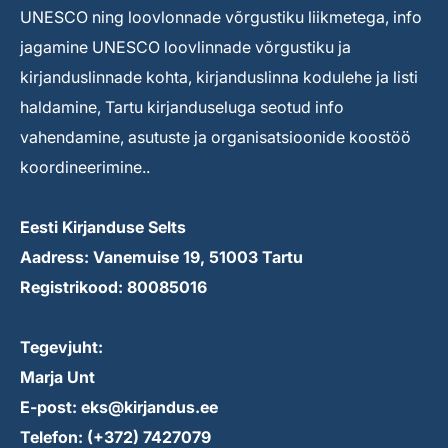
UNESCO ning loovlonnade võrgustiku liikmetega, info
jagamine UNESCO loovlinnade võrgustiku ja
kirjanduslinnade kohta, kirjanduslinna kodulehe ja listi
haldamine, Tartu kirjanduseluga seotud info
vahendamine, asutuste ja organisatsioonide koostöö
koordineerimine..
Eesti Kirjanduse Selts
Aadress: Vanemuise 19, 51003 Tartu
Registrikood: 80085016
Tegevjuht:
Marja Unt
E-post: eks@kirjandus.ee
Telefon: (+372) 7427079