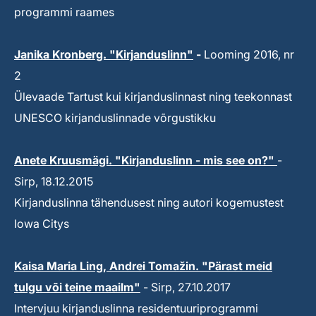
programmi raames
Janika Kronberg. "Kirjanduslinn"
-
Looming 2016, nr
2
Ülevaade Tartust kui kirjanduslinnast ning teekonnast
UNESCO kirjanduslinnade võrgustikku
Anete Kruusmägi. "Kirjanduslinn - mis see on?"
-
Sirp, 18.12.2015
Kirjanduslinna tähendusest ning autori kogemustest
Iowa Citys
Kaisa Maria Ling, Andrei Tomažin. "Pärast meid
tulgu või teine maailm"
- Sirp, 27.10.2017
Intervjuu kirjanduslinna residentuuriprogrammi