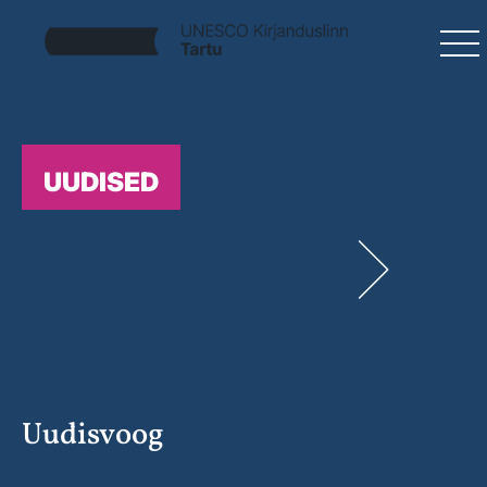
UUDISED
Uudisvoog