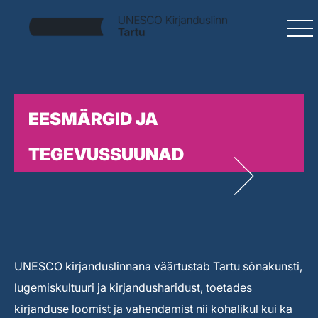
EESMÄRGID JA
TEGEVUSSUUNAD
UNESCO kirjanduslinnana väärtustab Tartu sõnakunsti,
lugemiskultuuri ja kirjandusharidust, toetades
kirjanduse loomist ja vahendamist nii kohalikul kui ka