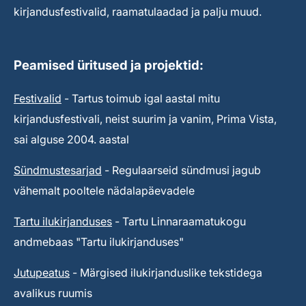
kirjandusfestivalid, raamatulaadad ja palju muud.
Peamised üritused ja projektid:
Festivalid
- Tartus toimub igal aastal mitu
kirjandusfestivali, neist suurim ja vanim, Prima Vista,
sai alguse 2004. aastal
Sündmustesarjad
- Regulaarseid sündmusi jagub
vähemalt pooltele nädalapäevadele
Tartu ilukirjanduses
- Tartu Linnaraamatukogu
andmebaas "Tartu ilukirjanduses"
Jutupeatus
- Märgised ilukirjanduslike tekstidega
avalikus ruumis