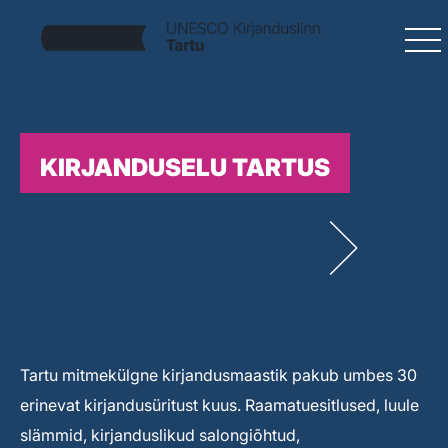
KIRJANDUSELU TARTUS
Tartu mitmekülgne kirjandusmaastik pakub umbes 30
erinevat kirjandusüritust kuus. Raamatuesitlused, luule
slämmid, kirjanduslikud salongiõhtud,