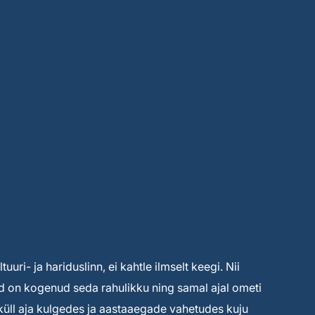
uuri- ja hariduslinn, ei kahtle ilmselt keegi. Nii
ised on kogenud seda rahulikku ning samal ajal ometi
s küll aja kulgedes ja aastaaegade vahetudes kuju