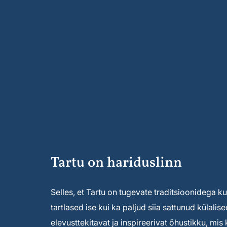
Tartu on hariduslinn
Selles, et Tartu on tugevate traditsioonidega kult
tartlased ise kui ka paljud siia sattunud külal
elevusttekitavat ja inspireerivat õhustikku, mi