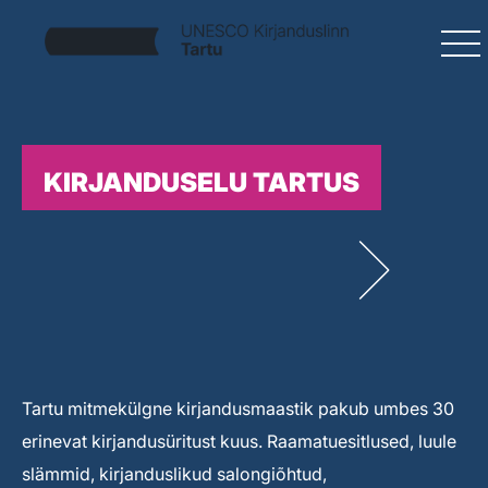
KIRJANDUSELU TARTUS
Tartu mitmekülgne kirjandusmaastik pakub umbes 30
erinevat kirjandusüritust kuus. Raamatuesitlused, luule
slämmid, kirjanduslikud salongiõhtud,