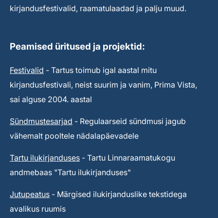
kirjandusfestivalid, raamatulaadad ja palju muud.
Peamised üritused ja projektid:
Festivalid
- Tartus toimub igal aastal mitu
kirjandusfestivali, neist suurim ja vanim, Prima Vista,
sai alguse 2004. aastal
Sündmustesarjad
- Regulaarseid sündmusi jagub
vähemalt pooltele nädalapäevadele
Tartu ilukirjanduses
- Tartu Linnaraamatukogu
andmebaas "Tartu ilukirjanduses"
Jutupeatus
- Märgised ilukirjanduslike tekstidega
avalikus ruumis