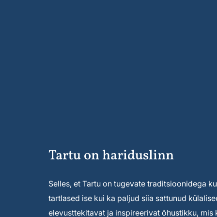
Tartu on hariduslinn
Selles, et Tartu on tugevate traditsioonidega kult
tartlased ise kui ka paljud siia sattunud külal
elevusttekitavat ja inspireerivat õhustikku, mi