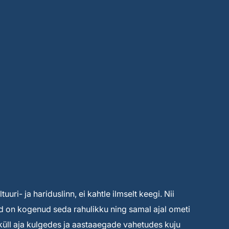
uuri- ja hariduslinn, ei kahtle ilmselt keegi. Nii
ised on kogenud seda rahulikku ning samal ajal ometi
s küll aja kulgedes ja aastaaegade vahetudes kuju