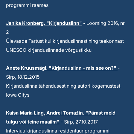
programmi raames
Janika Kronberg. "Kirjanduslinn"
-
Looming 2016, nr
2
Ülevaade Tartust kui kirjanduslinnast ning teekonnast
UNESCO kirjanduslinnade võrgustikku
Anete Kruusmägi. "Kirjanduslinn - mis see on?"
-
Sirp, 18.12.2015
Kirjanduslinna tähendusest ning autori kogemustest
Iowa Citys
Kaisa Maria Ling, Andrei Tomažin. "Pärast meid
tulgu või teine maailm"
- Sirp, 27.10.2017
Intervjuu kirjanduslinna residentuuriprogrammi