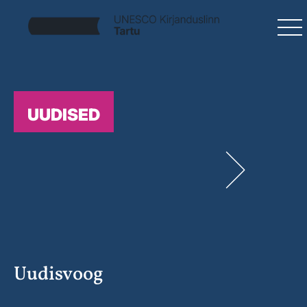
UUDISED
Uudisvoog