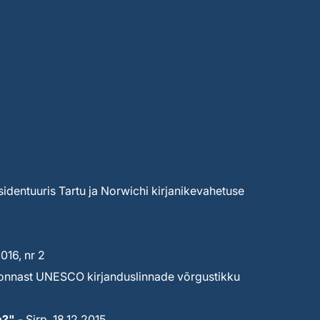
sidentuuris Tartu ja Norwichi kirjanikevahetuse
16, nr 2
ekonnast UNESCO kirjanduslinnade võrgustikku
n?"
- Sirp, 18.12.2015