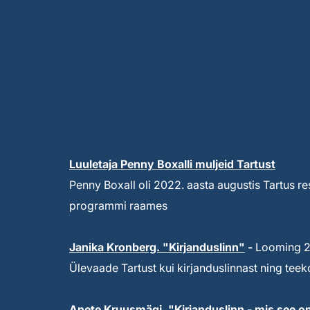
Luuletaja Penny Boxalli muljeid Tartust
Penny Boxall oli 2022. aasta augustis Tartus re
programmi raames
Janika Kronberg. "Kirjanduslinn"
-
Looming 20
Ülevaade Tartust kui kirjanduslinnast ning te
Anete Kruusmägi. "Kirjanduslinn - mis see o