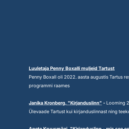
Luuletaja Penny Boxalli muljeid Tartust
Penny Boxall oli 2022. aasta augustis Tartus re
programmi raames
Janika Kronberg. "Kirjanduslinn"
-
Looming 20
Ülevaade Tartust kui kirjanduslinnast ning te
Anete Kruusmägi. "Kirjanduslinn - mis see o