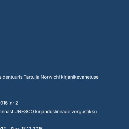
sidentuuris Tartu ja Norwichi kirjanikevahetuse
16, nr 2
ekonnast UNESCO kirjanduslinnade võrgustikku
n?"
- Sirp, 18.12.2015