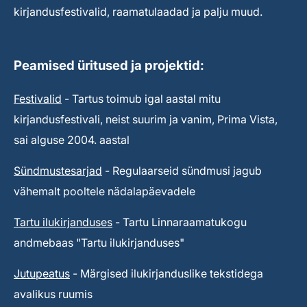
kirjandusfestivalid, raamatulaadad ja palju muud.
Peamised üritused ja projektid:
Festivalid
- Tartus toimub igal aastal mitu
kirjandusfestivali, neist suurim ja vanim, Prima Vista,
sai alguse 2004. aastal
Sündmustesarjad
- Regulaarseid sündmusi jagub
vähemalt pooltele nädalapäevadele
Tartu ilukirjanduses
- Tartu Linnaraamatukogu
andmebaas "Tartu ilukirjanduses"
Jutupeatus
- Märgised ilukirjanduslike tekstidega
avalikus ruumis