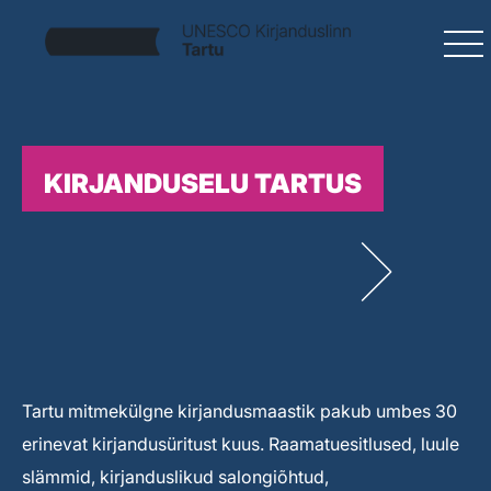
KIRJANDUSELU TARTUS
Tartu mitmekülgne kirjandusmaastik pakub umbes 30
erinevat kirjandusüritust kuus. Raamatuesitlused, luule
slämmid, kirjanduslikud salongiõhtud,