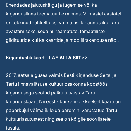
ühendades jalutuskäigu ja lugemise või ka
kirjanduslinna teematuurile minnes. Viimastel aastatel
on tekkinud rohkelt uusi võimalusi kirjandusliku Tartu
avastamiseks, seda nii raamatute, temaatiliste
giidituuride kui ka kaartide ja mobiilirakenduse näol.
Kirjanduslik kaart -
LAE ALLA SIIT>>
2017. aatsa alguses valmis Eesti Kirjanduse Seltsi ja
Tartu linnavalitsuse kultuuriosakonna koostöös
kirjandusega seotud paiku tutvustav Tartu
kirjanduskaart. Nii eesti- kui ka ingliskeelset kaarti on
paberkujul võimalik leida paremini varustatud Tartu
kultuuriasutustest ning see on kõigile soovijatele
tasuta.