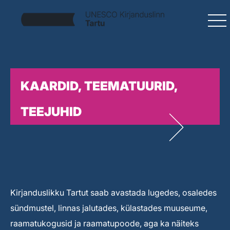
KAARDID, TEEMATUURID,
TEEJUHID
Kirjanduslikku Tartut saab avastada lugedes, osaledes
sündmustel, linnas jalutades, külastades muuseume,
raamatukogusid ja raamatupoode, aga ka näiteks