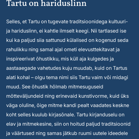
Tartu on hariduslinn
Selles, et Tartu on tugevate traditsioonidega kultuuri-
ja hariduslinn, ei kahtle ilmselt keegi. Nii tartlased ise
kui ka paljud siia sattunud külalised on kogenud seda
rahulikku ning samal ajal ometi elevusttekitavat ja
inspireerivat õhustikku, mis küll aja kulgedes ja
aastaaegade vahetudes kuju muudab, kuid on Tartus
alati kohal – olgu tema nimi siis Tartu vaim või midagi
muud. See õhustik hõlmab mitmesuguseid
mõtteväljundeid ning erinevaid kunstivorme, kuid üks
väga oluline, õige mitme kandi pealt vaadates keskne
koht selles kuulub kirjasõnale. Tartu kirjanduselu on
elav ja mitmekesine, siin on hoitud paljud traditsioonid
ja väärtused ning samas jätkub ruumi uutele ideedele