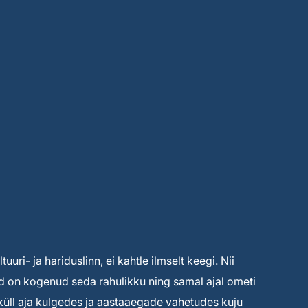
uuri- ja hariduslinn, ei kahtle ilmselt keegi. Nii
ised on kogenud seda rahulikku ning samal ajal ometi
s küll aja kulgedes ja aastaaegade vahetudes kuju