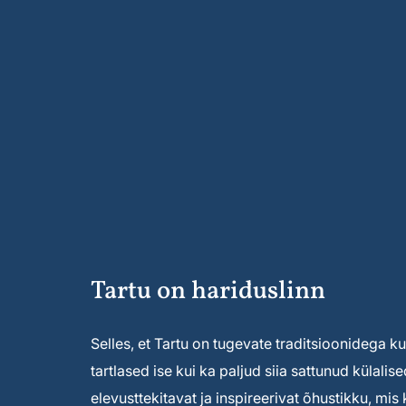
Tartu on hariduslinn
Selles, et Tartu on tugevate traditsioonidega kult
tartlased ise kui ka paljud siia sattunud külal
elevusttekitavat ja inspireerivat õhustikku, mi