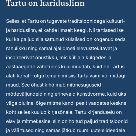
Tartu on hariduslinn
Selles, et Tartu on tugevate traditsioonidega kultuuri-
ja hariduslinn, ei kahtle ilmselt keegi. Nii tartlased ise
kui ka paljud siia sattunud külalised on kogenud seda
rahulikku ning samal ajal ometi elevusttekitavat ja
inspireerivat õhustikku, mis küll aja kulgedes ja
aastaaegade vahetudes kuju muudab, kuid on Tartus
alati kohal – olgu tema nimi siis Tartu vaim või midagi
muud. See õhustik hõlmab mitmesuguseid
mõtteväljundeid ning erinevaid kunstivorme, kuid üks
väga oluline, õige mitme kandi pealt vaadates keskne
koht selles kuulub kirjasõnale. Tartu kirjanduselu on
elav ja mitmekesine, siin on hoitud paljud traditsioonid
ja väärtused ning samas jätkub ruumi uutele ideedele