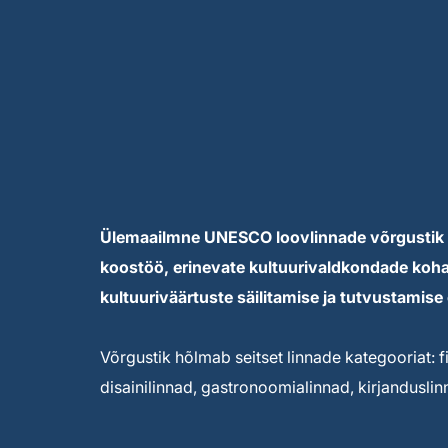
Ülemaailmne UNESCO loovlinnade võrgustik 
koostöö, erinevate kultuurivaldkondade koha
kultuuriväärtuste säilitamise ja tutvustamise 
Võrgustik hõlmab seitset linnade kategooriat: fi
disainilinnad, gastronoomialinnad, kirjandusli