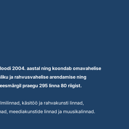
loodi 2004. aastal ning koondab omavahelise
liku ja rahvusvahelise arendamise ning
eesmärgil praegu 295 linna 80 riigist.
lmilinnad, käsitöö ja rahvakunsti linnad,
nnad, meediakunstide linnad ja muusikalinnad.