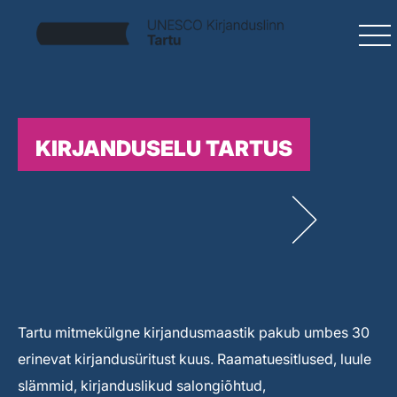
KIRJANDUSELU TARTUS
Tartu mitmekülgne kirjandusmaastik pakub umbes 30
erinevat kirjandusüritust kuus. Raamatuesitlused, luule
slämmid, kirjanduslikud salongiõhtud,