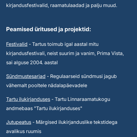
kirjandusfestivalid, raamatulaadad ja palju muud.
Peamised üritused ja projektid:
Festivalid
- Tartus toimub igal aastal mitu
kirjandusfestivali, neist suurim ja vanim, Prima Vista,
sai alguse 2004. aastal
Sündmustesarjad
- Regulaarseid sündmusi jagub
vähemalt pooltele nädalapäevadele
Tartu ilukirjanduses
- Tartu Linnaraamatukogu
andmebaas "Tartu ilukirjanduses"
Jutupeatus
- Märgised ilukirjanduslike tekstidega
avalikus ruumis