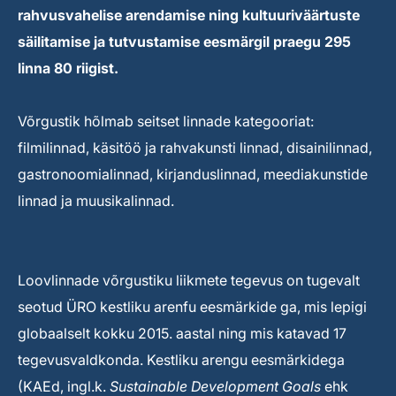
rahvusvahelise arendamise ning kultuuriväärtuste
säilitamise ja tutvustamise eesmärgil praegu 295
linna 80 riigist.
Võrgustik hõlmab seitset linnade kategooriat:
filmilinnad, käsitöö ja rahvakunsti linnad, disainilinnad,
gastronoomialinnad, kirjanduslinnad, meediakunstide
linnad ja muusikalinnad.
Loovlinnade võrgustiku liikmete tegevus on tugevalt
seotud ÜRO kestliku arenfu eesmärkide ga, mis lepigi
globaalselt kokku 2015. aastal ning mis katavad 17
tegevusvaldkonda. Kestliku arengu eesmärkidega
(KAEd, ingl.k.
Sustainable Development Goals
ehk