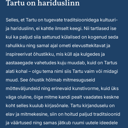
Tartu on hariduslinn
Selles, et Tartu on tugevate traditsioonidega kultuuri-
ja hariduslinn, ei kahtle ilmselt keegi. Nii tartlased ise
kui ka paljud siia sattunud külalised on kogenud seda
rahulikku ning samal ajal ometi elevusttekitavat ja
inspireerivat õhustikku, mis küll aja kulgedes ja
aastaaegade vahetudes kuju muudab, kuid on Tartus
alati kohal – olgu tema nimi siis Tartu vaim või midagi
muud. See õhustik hõlmab mitmesuguseid
mõtteväljundeid ning erinevaid kunstivorme, kuid üks
väga oluline, õige mitme kandi pealt vaadates keskne
koht selles kuulub kirjasõnale. Tartu kirjanduselu on
elav ja mitmekesine, siin on hoitud paljud traditsioonid
ja väärtused ning samas jätkub ruumi uutele ideedele