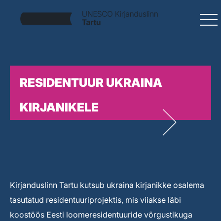
RESIDENTUUR UKRAINA
KIRJANIKELE
Kirjanduslinn Tartu kutsub ukraina kirjanikke osalema
tasutatud residentuuriprojektis, mis viiakse läbi
koostöös Eesti loomeresidentuuride võrgustikuga