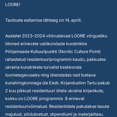
LOORE!
Taotluste esitamise tähtaeg on 14. aprill.
Aastatel 2023–2024 võõrustavad LOORE võrgustiku
liikmed erinevate valdkondade kunstnikke
Põhjamaade Kultuuripunkti (Nordic Culture Point)
rahastatud residentuuriprogrammi kaudu, pakkudes
ukraina kunstnikele turvalist keskkonda
loometegevuseks ning ühendades nad toetava
kunstiringkonnaga üle Eesti. Kirjanduslinn Tartu pakub
2 kuu pikkust residentuuri ühele ukraina kirjanikule,
kokku on LOORE programmis 8 erinevat
residentuurivõimalust. Residentidele pakutakse tasuta
majutust, sõidutoetust, stipendiumi ja materjalitasu.