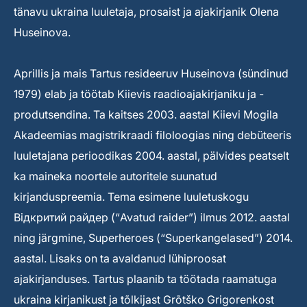
tänavu ukraina luuletaja, prosaist ja ajakirjanik Olena
Huseinova.
Aprillis ja mais Tartus resideeruv Huseinova (sündinud
1979) elab ja töötab Kiievis raadioajakirjaniku ja -
produtsendina. Ta kaitses 2003. aastal Kiievi Mogila
Akadeemias magistrikraadi filoloogias ning debüteeris
luuletajana perioodikas 2004. aastal, pälvides peatselt
ka maineka noortele autoritele suunatud
kirjanduspreemia. Tema esimene luuletuskogu
Відкритий райдер (“Avatud raider”) ilmus 2012. aastal
ning järgmine, Superheroes (“Superkangelased”) 2014.
aastal. Lisaks on ta avaldanud lühiproosat
ajakirjanduses. Tartus plaanib ta töötada raamatuga
ukraina kirjanikust ja tõlkijast Grõtško Grigorenkost