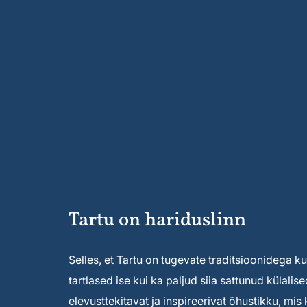
Tartu on hariduslinn
Selles, et Tartu on tugevate traditsioonidega kult
tartlased ise kui ka paljud siia sattunud külal
elevusttekitavat ja inspireerivat õhustikku, mi