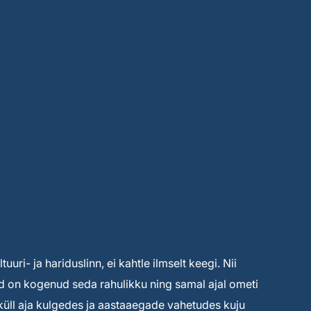
uuri- ja hariduslinn, ei kahtle ilmselt keegi. Nii
ised on kogenud seda rahulikku ning samal ajal ometi
s küll aja kulgedes ja aastaaegade vahetudes kuju