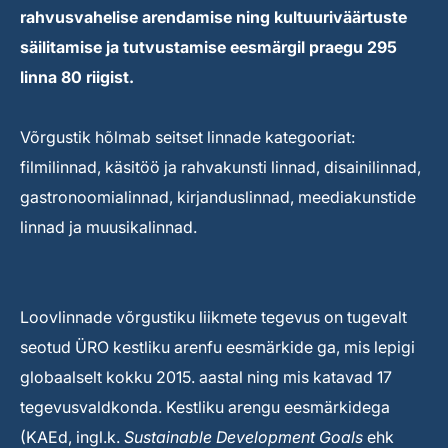
rahvusvahelise arendamise ning kultuuriväärtuste
säilitamise ja tutvustamise eesmärgil praegu 295
linna 80 riigist.
Võrgustik hõlmab seitset linnade kategooriat:
filmilinnad, käsitöö ja rahvakunsti linnad, disainilinnad,
gastronoomialinnad, kirjanduslinnad, meediakunstide
linnad ja muusikalinnad.
Loovlinnade võrgustiku liikmete tegevus on tugevalt
seotud ÜRO kestliku arenfu eesmärkide ga, mis lepigi
globaalselt kokku 2015. aastal ning mis katavad 17
tegevusvaldkonda. Kestliku arengu eesmärkidega
(KAEd, ingl.k.
Sustainable Development Goals
ehk