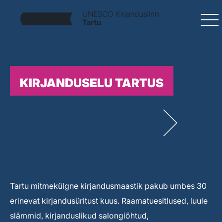
KIRJANDUSELU TARTUS
Tartu mitmekülgne kirjandusmaastik pakub umbes 30
erinevat kirjandusüritust kuus. Raamatuesitlused, luule
slämmid, kirjanduslikud salongiõhtud,