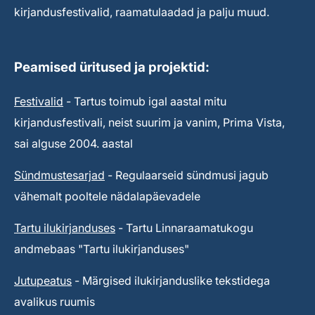
kirjandusfestivalid, raamatulaadad ja palju muud.
Peamised üritused ja projektid:
Festivalid
- Tartus toimub igal aastal mitu
kirjandusfestivali, neist suurim ja vanim, Prima Vista,
sai alguse 2004. aastal
Sündmustesarjad
- Regulaarseid sündmusi jagub
vähemalt pooltele nädalapäevadele
Tartu ilukirjanduses
- Tartu Linnaraamatukogu
andmebaas "Tartu ilukirjanduses"
Jutupeatus
- Märgised ilukirjanduslike tekstidega
avalikus ruumis