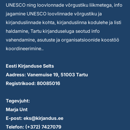
UNESCO ning loovlonnade võrgustiku liikmetega, info
jagamine UNESCO loovlinnade võrgustiku ja
kirjanduslinnade kohta, kirjanduslinna kodulehe ja listi
haldamine, Tartu kirjanduseluga seotud info
vahendamine, asutuste ja organisatsioonide koostöö
koordineerimine..
Eesti Kirjanduse Selts
Aadress: Vanemuise 19, 51003 Tartu
Registrikood: 80085016
Tegevjuht:
Marja Unt
E-post: eks@kirjandus.ee
Telefon: (+372) 7427079