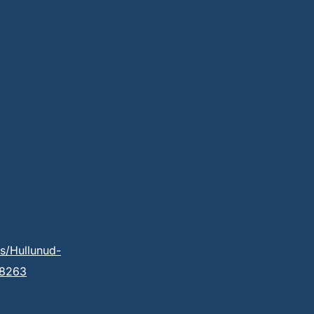
s/Hullunud-
38263