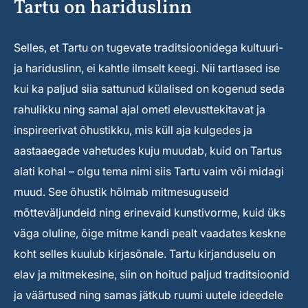
Tartu on hariduslinn
Selles, et Tartu on tugevate traditsioonidega kultuuri-
ja hariduslinn, ei kahtle ilmselt keegi. Nii tartlased ise
kui ka paljud siia sattunud külalised on kogenud seda
rahulikku ning samal ajal ometi elevusttekitavat ja
inspireerivat õhustikku, mis küll aja kulgedes ja
aastaaegade vahetudes kuju muudab, kuid on Tartus
alati kohal – olgu tema nimi siis Tartu vaim või midagi
muud. See õhustik hõlmab mitmesuguseid
mõtteväljundeid ning erinevaid kunstivorme, kuid üks
väga oluline, õige mitme kandi pealt vaadates keskne
koht selles kuulub kirjasõnale. Tartu kirjanduselu on
elav ja mitmekesine, siin on hoitud paljud traditsioonid
ja väärtused ning samas jätkub ruumi uutele ideedele