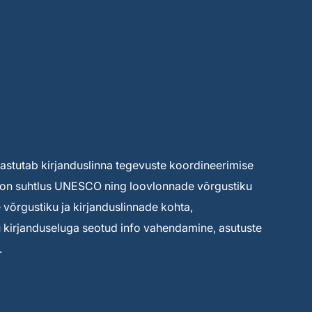
 vastutab kirjanduslinna tegevuste koordineerimise
ks on suhtlus UNESCO ning loovlonnade võrgustiku
võrgustiku ja kirjanduslinnade kohta,
tu kirjanduseluga seotud info vahendamine, asutuste
.