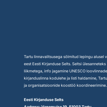
Tartu linnavalitsusega sõlmitud lepingu alusel
eest Eesti Kirjanduse Selts. Seltsi ülesannete
liikmetega, info jagamine UNESCO loovlinnade 
kirjanduslinna kodulehe ja listi haldamine, Tar
ja organisatsioonide koostöö koordineerimine.
Eesti Kirjanduse Selts
Aadress: Vanemuise 19, 51003 Tartu