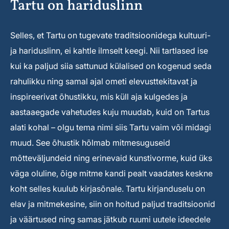
Tartu on hariduslinn
Selles, et Tartu on tugevate traditsioonidega kultuuri-
ja hariduslinn, ei kahtle ilmselt keegi. Nii tartlased ise
kui ka paljud siia sattunud külalised on kogenud seda
rahulikku ning samal ajal ometi elevusttekitavat ja
inspireerivat õhustikku, mis küll aja kulgedes ja
aastaaegade vahetudes kuju muudab, kuid on Tartus
alati kohal – olgu tema nimi siis Tartu vaim või midagi
muud. See õhustik hõlmab mitmesuguseid
mõtteväljundeid ning erinevaid kunstivorme, kuid üks
väga oluline, õige mitme kandi pealt vaadates keskne
koht selles kuulub kirjasõnale. Tartu kirjanduselu on
elav ja mitmekesine, siin on hoitud paljud traditsioonid
ja väärtused ning samas jätkub ruumi uutele ideedele