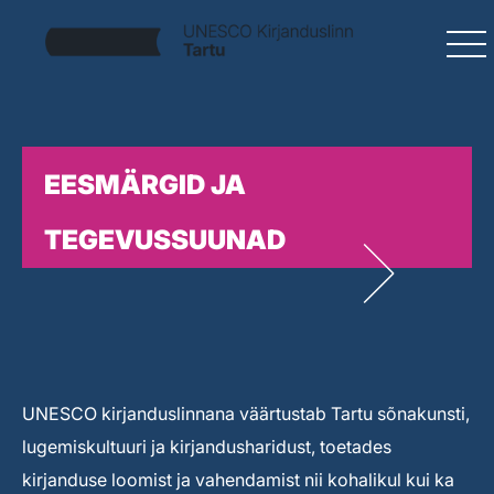
EESMÄRGID JA
TEGEVUSSUUNAD
UNESCO kirjanduslinnana väärtustab Tartu sõnakunsti,
lugemiskultuuri ja kirjandusharidust, toetades
kirjanduse loomist ja vahendamist nii kohalikul kui ka