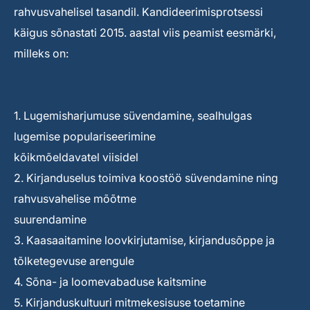
rahvusvahelisel tasandil. Kandideerimisprotsessi
käigus sõnastati 2015. aastal viis peamist eesmärki,
milleks on:
1. Lugemisharjumuse süvendamine, sealhulgas
lugemise populariseerimine
kõikmõeldavatel viisidel
2. Kirjanduselus toimiva koostöö süvendamine ning
rahvusvahelise mõõtme
suurendamine
3. Kaasaaitamine loovkirjutamise, kirjandusõppe ja
tõlketegevuse arengule
4. Sõna- ja loomevabaduse kaitsmine
5. Kirjanduskultuuri mitmekesisuse toetamine