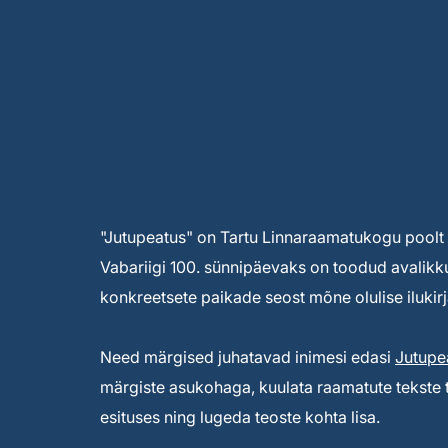
"Jutupeatus" on Tartu Linnaraamatukogu poolt a
Vabariigi 100. sünnipäevaks on toodud avalikku
konkreetsete paikade seost mõne olulise iluki
Need märgised juhatavad inimesi edasi
Jutupe
märgiste asukohaga, kuulata raamatute tekste tu
esituses ning lugeda teoste kohta lisa.