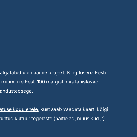
lgatatud ülemaailne projekt. Kingitusena Eesti
 ruumi üle Eesti 100 märgist, mis tähistavad
rjandusteosega.
atuse kodulehele
, kust saab vaadata kaarti kõigi
ntud kultuuritegelaste (näitlejad, muusikud jt)