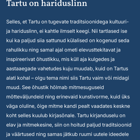
Tartu on hariduslinn
Selles, et Tartu on tugevate traditsioonidega kultuuri-
ja hariduslinn, ei kahtle ilmselt keegi. Nii tartlased ise
kui ka paljud siia sattunud külalised on kogenud seda
rahulikku ning samal ajal ometi elevusttekitavat ja
inspireerivat õhustikku, mis küll aja kulgedes ja
aastaaegade vahetudes kuju muudab, kuid on Tartus
alati kohal – olgu tema nimi siis Tartu vaim või midagi
muud. See õhustik hõlmab mitmesuguseid
mõtteväljundeid ning erinevaid kunstivorme, kuid üks
väga oluline, õige mitme kandi pealt vaadates keskne
koht selles kuulub kirjasõnale. Tartu kirjanduselu on
elav ja mitmekesine, siin on hoitud paljud traditsioonid
ja väärtused ning samas jätkub ruumi uutele ideedele