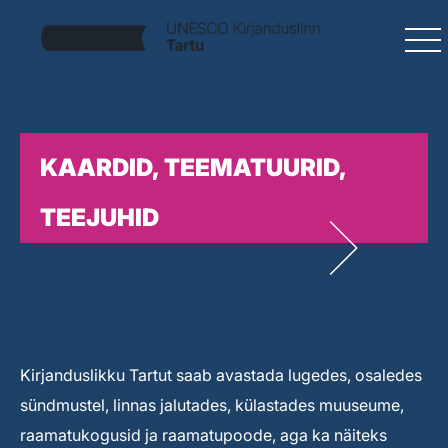
KAARDID, TEEMATUURID,
TEEJUHID
Kirjanduslikku Tartut saab avastada lugedes, osaledes
sündmustel, linnas jalutades, külastades muuseume,
raamatukogusid ja raamatupoode, aga ka näiteks