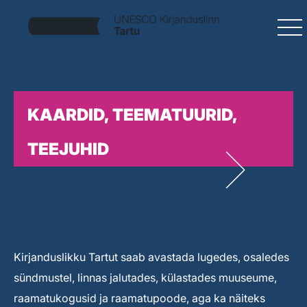
KAARDID, TEEMATUURID,
TEEJUHID
Kirjanduslikku Tartut saab avastada lugedes, osaledes
sündmustel, linnas jalutades, külastades muuseume,
raamatukogusid ja raamatupoode, aga ka näiteks