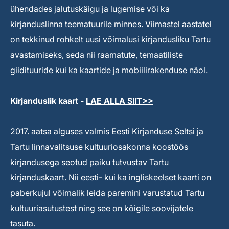
ühendades jalutuskäigu ja lugemise või ka
kirjanduslinna teematuurile minnes. Viimastel aastatel
on tekkinud rohkelt uusi võimalusi kirjandusliku Tartu
avastamiseks, seda nii raamatute, temaatiliste
giidituuride kui ka kaartide ja mobiilirakenduse näol.
Kirjanduslik kaart -
LAE ALLA SIIT>>
2017. aatsa alguses valmis Eesti Kirjanduse Seltsi ja
Tartu linnavalitsuse kultuuriosakonna koostöös
kirjandusega seotud paiku tutvustav Tartu
kirjanduskaart. Nii eesti- kui ka ingliskeelset kaarti on
paberkujul võimalik leida paremini varustatud Tartu
kultuuriasutustest ning see on kõigile soovijatele
tasuta.