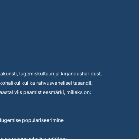
unsti, lugemiskultuuri ja kirjandusharidust,
kohalikul kui ka rahvusvahelisel tasandil.
astal viis peamist eesmärki, milleks on:
lugemise populariseerimine
e ning rahvusvahelise mõõtme