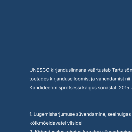
UNESCO kirjanduslinnana väärtustab Tartu sõnak
toetades kirjanduse loomist ja vahendamist nii 
Kandideerimisprotsessi käigus sõnastati 2015. a
1. Lugemisharjumuse süvendamine, sealhulgas 
kõikmõeldavatel viisidel
2. Kirjanduselus toimiva koostöö süvendamin