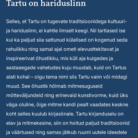
Tartu on hariduslinn
Selles, et Tartu on tugevate traditsioonidega kultuuri-
ja hariduslinn, ei kahtle ilmselt keegi. Nii tartlased ise
kui ka paljud siia sattunud külalised on kogenud seda
rahulikku ning samal ajal ometi elevusttekitavat ja
inspireerivat õhustikku, mis küll aja kulgedes ja
aastaaegade vahetudes kuju muudab, kuid on Tartus
alati kohal – olgu tema nimi siis Tartu vaim või midagi
muud. See õhustik hõlmab mitmesuguseid
mõtteväljundeid ning erinevaid kunstivorme, kuid üks
väga oluline, õige mitme kandi pealt vaadates keskne
koht selles kuulub kirjasõnale. Tartu kirjanduselu on
elav ja mitmekesine, siin on hoitud paljud traditsioonid
ja väärtused ning samas jätkub ruumi uutele ideedele