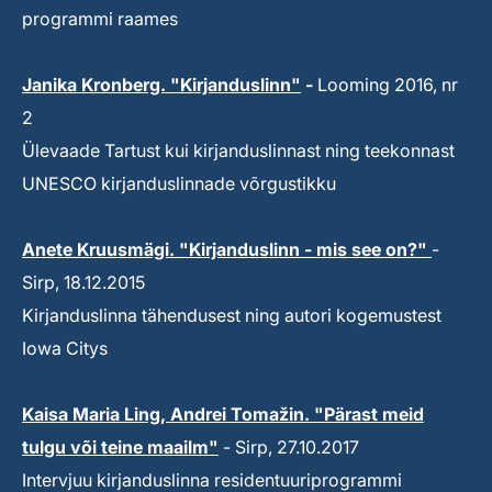
programmi raames
Janika Kronberg. "Kirjanduslinn"
-
Looming 2016, nr
2
Ülevaade Tartust kui kirjanduslinnast ning teekonnast
UNESCO kirjanduslinnade võrgustikku
Anete Kruusmägi. "Kirjanduslinn - mis see on?"
-
Sirp, 18.12.2015
Kirjanduslinna tähendusest ning autori kogemustest
Iowa Citys
Kaisa Maria Ling, Andrei Tomažin. "Pärast meid
tulgu või teine maailm"
- Sirp, 27.10.2017
Intervjuu kirjanduslinna residentuuriprogrammi