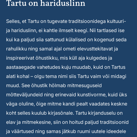
Tartu on hariduslinn
Selles, et Tartu on tugevate traditsioonidega kultuuri-
ja hariduslinn, ei kahtle ilmselt keegi. Nii tartlased ise
kui ka paljud siia sattunud külalised on kogenud seda
rahulikku ning samal ajal ometi elevusttekitavat ja
inspireerivat õhustikku, mis küll aja kulgedes ja
aastaaegade vahetudes kuju muudab, kuid on Tartus
alati kohal – olgu tema nimi siis Tartu vaim või midagi
muud. See õhustik hõlmab mitmesuguseid
mõtteväljundeid ning erinevaid kunstivorme, kuid üks
väga oluline, õige mitme kandi pealt vaadates keskne
koht selles kuulub kirjasõnale. Tartu kirjanduselu on
elav ja mitmekesine, siin on hoitud paljud traditsioonid
ja väärtused ning samas jätkub ruumi uutele ideedele