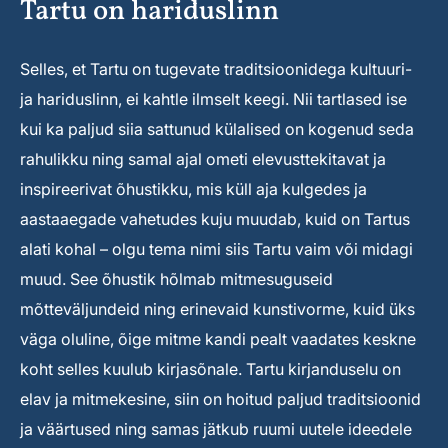
Tartu on hariduslinn
Selles, et Tartu on tugevate traditsioonidega kultuuri-
ja hariduslinn, ei kahtle ilmselt keegi. Nii tartlased ise
kui ka paljud siia sattunud külalised on kogenud seda
rahulikku ning samal ajal ometi elevusttekitavat ja
inspireerivat õhustikku, mis küll aja kulgedes ja
aastaaegade vahetudes kuju muudab, kuid on Tartus
alati kohal – olgu tema nimi siis Tartu vaim või midagi
muud. See õhustik hõlmab mitmesuguseid
mõtteväljundeid ning erinevaid kunstivorme, kuid üks
väga oluline, õige mitme kandi pealt vaadates keskne
koht selles kuulub kirjasõnale. Tartu kirjanduselu on
elav ja mitmekesine, siin on hoitud paljud traditsioonid
ja väärtused ning samas jätkub ruumi uutele ideedele