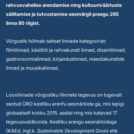
rahvusvahelise arendamise ning kultuuriväärtuste
säilitamise ja tutvustamise eesmärgil praegu 295
linna 80 riigist.
Võrgustik hõlmab seitset linnade kategooriat:
filmilinnad, käsitöö ja rahvakunsti linnad, disainilinnad,
gastronoomialinnad, kirjanduslinnad, meediakunstide
linnad ja muusikalinnad.
Loovlinnade võrgustiku liikmete tegevus on tugevalt
seotud ÜRO kestliku arenfu eesmärkide ga, mis lepigi
globaalselt kokku 2015. aastal ning mis katavad 17
tegevusvaldkonda. Kestliku arengu eesmärkidega
(KAEd, ingl.k.
Sustainable Development Goals
ehk