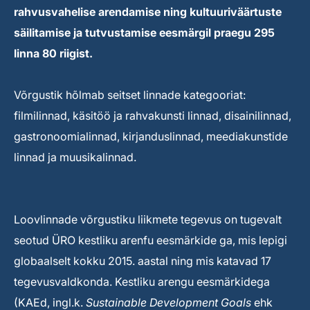
rahvusvahelise arendamise ning kultuuriväärtuste
säilitamise ja tutvustamise eesmärgil praegu 295
linna 80 riigist.
Võrgustik hõlmab seitset linnade kategooriat:
filmilinnad, käsitöö ja rahvakunsti linnad, disainilinnad,
gastronoomialinnad, kirjanduslinnad, meediakunstide
linnad ja muusikalinnad.
Loovlinnade võrgustiku liikmete tegevus on tugevalt
seotud ÜRO kestliku arenfu eesmärkide ga, mis lepigi
globaalselt kokku 2015. aastal ning mis katavad 17
tegevusvaldkonda. Kestliku arengu eesmärkidega
(KAEd, ingl.k.
Sustainable Development Goals
ehk