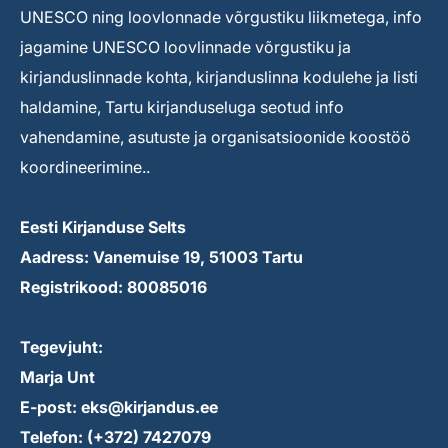
UNESCO ning loovlonnade võrgustiku liikmetega, info
jagamine UNESCO loovlinnade võrgustiku ja
kirjanduslinnade kohta, kirjanduslinna kodulehe ja listi
haldamine, Tartu kirjanduseluga seotud info
vahendamine, asutuste ja organisatsioonide koostöö
koordineerimine..
Eesti Kirjanduse Selts
Aadress: Vanemuise 19, 51003 Tartu
Registrikood: 80085016
Tegevjuht:
Marja Unt
E-post: eks@kirjandus.ee
Telefon: (+372) 7427079