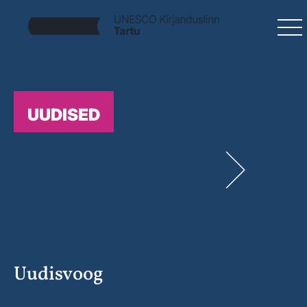
UUDISED
Uudisvoog