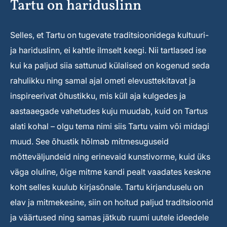
Tartu on hariduslinn
Selles, et Tartu on tugevate traditsioonidega kultuuri-
ja hariduslinn, ei kahtle ilmselt keegi. Nii tartlased ise
kui ka paljud siia sattunud külalised on kogenud seda
rahulikku ning samal ajal ometi elevusttekitavat ja
inspireerivat õhustikku, mis küll aja kulgedes ja
aastaaegade vahetudes kuju muudab, kuid on Tartus
alati kohal – olgu tema nimi siis Tartu vaim või midagi
muud. See õhustik hõlmab mitmesuguseid
mõtteväljundeid ning erinevaid kunstivorme, kuid üks
väga oluline, õige mitme kandi pealt vaadates keskne
koht selles kuulub kirjasõnale. Tartu kirjanduselu on
elav ja mitmekesine, siin on hoitud paljud traditsioonid
ja väärtused ning samas jätkub ruumi uutele ideedele