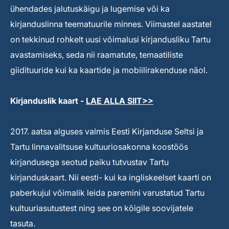
ühendades jalutuskäigu ja lugemise või ka
kirjanduslinna teematuurile minnes. Viimastel aastatel
on tekkinud rohkelt uusi võimalusi kirjandusliku Tartu
avastamiseks, seda nii raamatute, temaatiliste
giidituuride kui ka kaartide ja mobiilirakenduse näol.
Kirjanduslik kaart -
LAE ALLA SIIT>>
2017. aatsa alguses valmis Eesti Kirjanduse Seltsi ja
Tartu linnavalitsuse kultuuriosakonna koostöös
kirjandusega seotud paiku tutvustav Tartu
kirjanduskaart. Nii eesti- kui ka ingliskeelset kaarti on
paberkujul võimalik leida paremini varustatud Tartu
kultuuriasutustest ning see on kõigile soovijatele
tasuta.