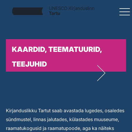
KAARDID, TEEMATUURID,
TEEJUHID
Kirjanduslikku Tartut saab avastada lugedes, osaledes
sündmustel, linnas jalutades, külastades muuseume,
raamatukogusid ja raamatupoode, aga ka näiteks