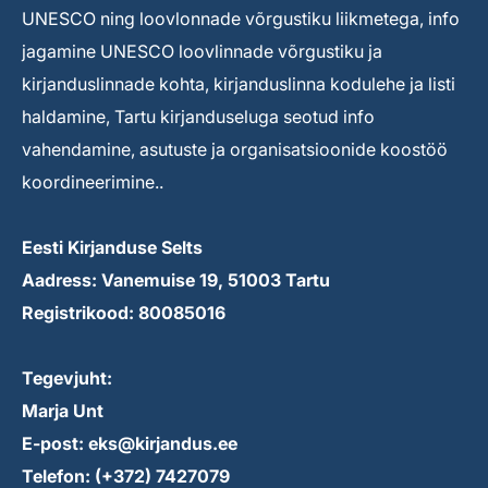
UNESCO ning loovlonnade võrgustiku liikmetega, info
jagamine UNESCO loovlinnade võrgustiku ja
kirjanduslinnade kohta, kirjanduslinna kodulehe ja listi
haldamine, Tartu kirjanduseluga seotud info
vahendamine, asutuste ja organisatsioonide koostöö
koordineerimine..
Eesti Kirjanduse Selts
Aadress: Vanemuise 19, 51003 Tartu
Registrikood: 80085016
Tegevjuht:
Marja Unt
E-post: eks@kirjandus.ee
Telefon: (+372) 7427079