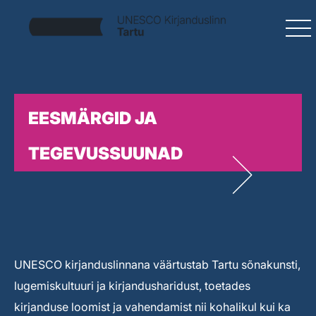
EESMÄRGID JA
TEGEVUSSUUNAD
UNESCO kirjanduslinnana väärtustab Tartu sõnakunsti,
lugemiskultuuri ja kirjandusharidust, toetades
kirjanduse loomist ja vahendamist nii kohalikul kui ka