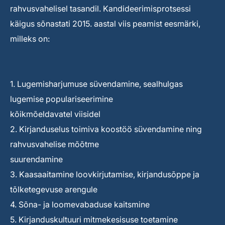
rahvusvahelisel tasandil. Kandideerimisprotsessi
käigus sõnastati 2015. aastal viis peamist eesmärki,
milleks on:
1. Lugemisharjumuse süvendamine, sealhulgas
lugemise populariseerimine
kõikmõeldavatel viisidel
2. Kirjanduselus toimiva koostöö süvendamine ning
rahvusvahelise mõõtme
suurendamine
3. Kaasaaitamine loovkirjutamise, kirjandusõppe ja
tõlketegevuse arengule
4. Sõna- ja loomevabaduse kaitsmine
5. Kirjanduskultuuri mitmekesisuse toetamine